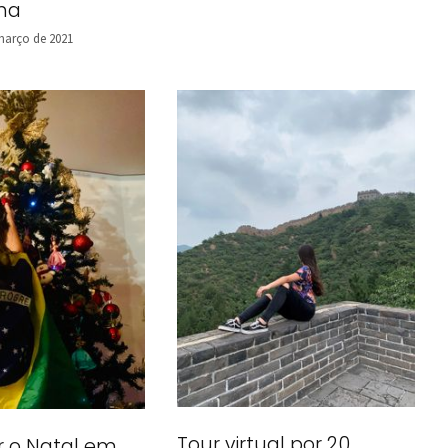
lha
março de 2021
Tour virtual por 20
r o Natal em