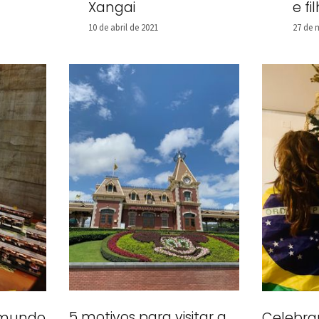
e fi
Xangai
27 de 
10 de abril de 2021
5 motivos para visitar a
Celebra
o mundo