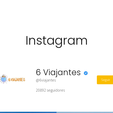
Instagram
6 Viajantes
Seguir
@6viajantes
20892
seguidores