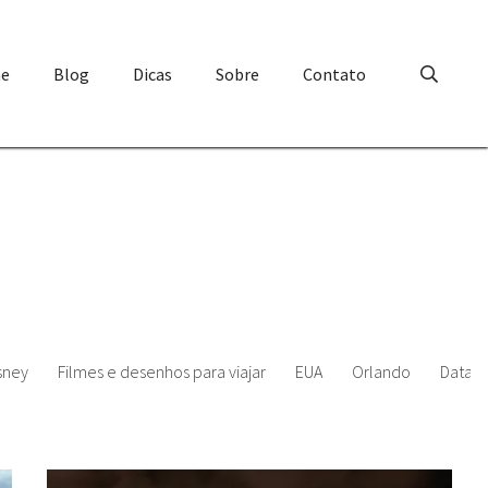
e
Blog
Dicas
Sobre
Contato
sney
Filmes e desenhos para viajar
EUA
Orlando
Datas 