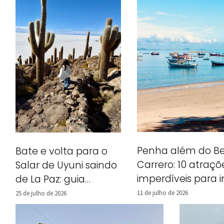
Penha além do B
Bate e volta para o
Carrero: 10 atraçõ
Salar de Uyuni saindo
imperdíveis para i
de La Paz: guia
no seu roteiro
completo + dicas
11 de julho de 2026
25 de julho de 2026